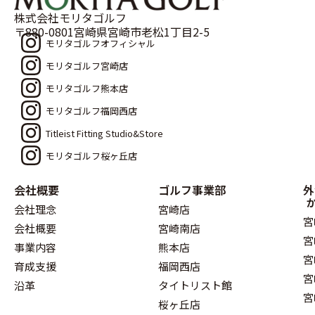
株式会社モリタゴルフ
〒880-0801宮崎県宮崎市老松1丁目2-5
モリタゴルフオフィシャル
モリタゴルフ宮崎店
モリタゴルフ熊本店
モリタゴルフ福岡西店
Titleist Fitting Studio&Store
モリタゴルフ桜ヶ丘店
会社概要
ゴルフ事業部
外
会社理念
宮崎店
宮
会社概要
宮崎南店
宮
事業内容
熊本店
宮
育成支援
福岡西店
宮
沿革
タイトリスト館
宮
桜ヶ丘店