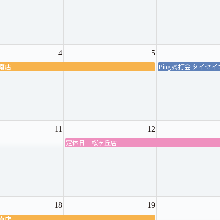
4
5
南店
Ping試打会 タイセ
11
12
定休日 桜ヶ丘店
18
19
南店