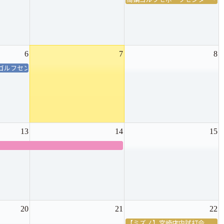
6
7
8
イゴルフセンター
13
14
15
20
21
22
【ミズノ】宮崎店内試打会