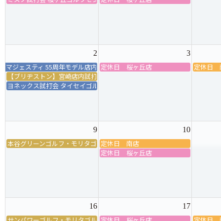
2
3
マジェスティ 55周年モデル店内試打会＆グリップ交換会
定休日 桜ヶ丘店
定休日 
【ブリヂストン】宮崎店内試打会
ヨネックス試打会 タイセイゴルフセンター
9
10
本谷グリーンゴルフ・モリタゴルフ試打会＆アパレル販売会
定休日 南店
定休日 桜ヶ丘店
16
17
サンパワーゴルフ・モリタゴルフ試打会
定休日 桜ヶ丘店
定休日 