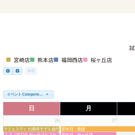
試
宮崎店
熊本店
福岡西店
桜ヶ丘店
今日
イベント Categories一覧
日
月
26
27
マジェスティ 55周年モデル店内試打会＆グリップ交換会
定休日 南店
ミズノ試打会 桜ヶ丘ゴルフセンター
定休日 桜ヶ丘店