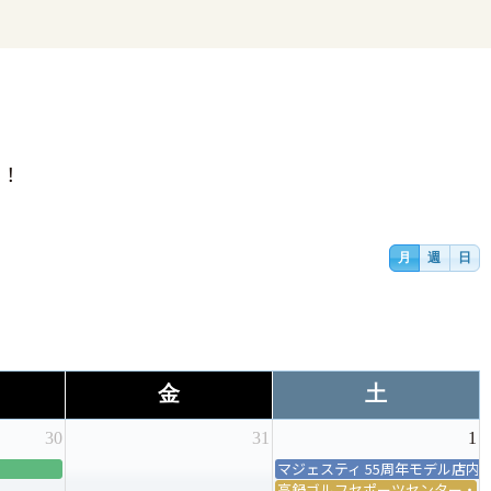
す！
月
週
日
金
土
30
31
1
マジェスティ 55周年モデル店内
高鍋ゴルフセポーツセンター・モ