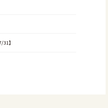
】
/31】