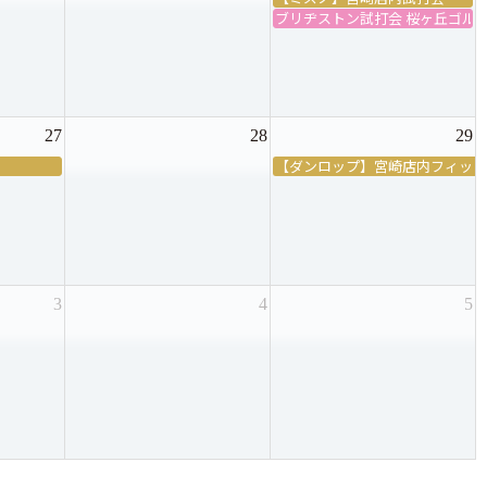
ブリヂストン試打会 桜ヶ丘ゴル
27
28
29
【ダンロップ】宮崎店内フィッテ
3
4
5