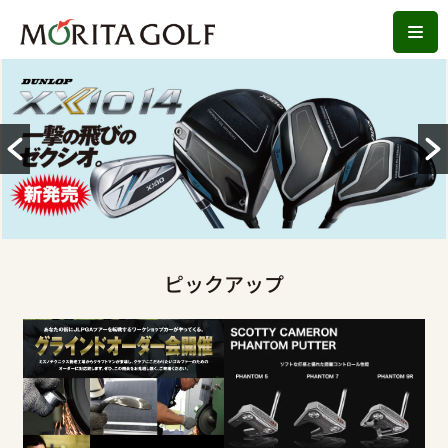
コ
ン
テ
ン
ツ
へ
ス
キ
ッ
ピックアップ
プ