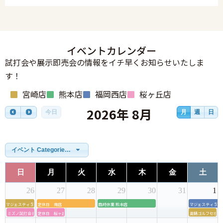
イベントカレンダー
試打会や展示即売会の情報をイチ早くお知らせいたしま
す！
宮崎店
熊本店
福岡西店
桜ヶ丘店
2026年 8月
今日
月
週
日
イベント Categories一覧
日
月
火
水
木
金
土
26
27
28
29
30
31
1
マジェスティ 55周年モデル店内試打会＆グリップ交換会
定休日 南店
臨時休業 熊本店
マジェスティ 5
ミズノ試打会 桜ヶ丘ゴルフセンター
定休日 桜ヶ丘店
高鍋ゴルフセポー