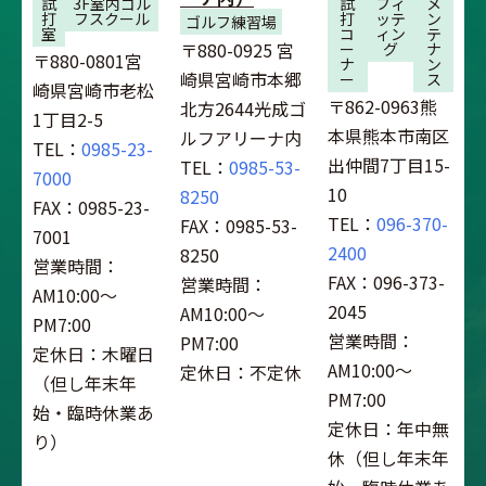
試
3F室内ゴル
試
フィ
メ
打
フスクール
打
ッテ
ン
ゴルフ練習場
室
コ
ィン
テ
〒880-0925 宮
ー
グ
ナ
〒880-0801宮
ナ
ン
崎県宮崎市本郷
ー
ス
崎県宮崎市老松
〒862-0963熊
北方2644光成ゴ
1丁目2-5
本県熊本市南区
ルフアリーナ内
TEL：
0985-23-
出仲間7丁目15-
TEL：
0985-53-
7000
10
8250
FAX：0985-23-
TEL：
096-370-
FAX：0985-53-
7001
2400
8250
営業時間：
FAX：096-373-
営業時間：
AM10:00～
2045
AM10:00～
PM7:00
営業時間：
PM7:00
定休日：木曜日
AM10:00～
定休日：不定休
（但し年末年
PM7:00
始・臨時休業あ
定休日：年中無
り）
休（但し年末年