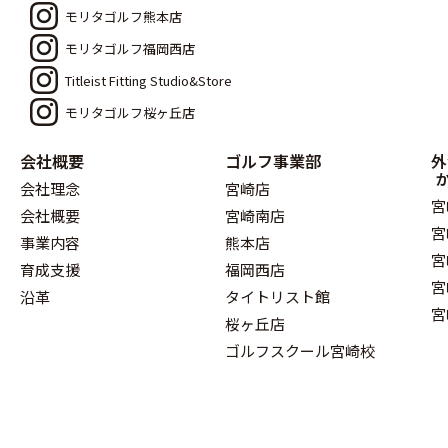
モリタゴルフ熊本店
モリタゴルフ福岡西店
Titleist Fitting Studio&Store
モリタゴルフ桜ヶ丘店
会社概要
ゴルフ事業部
外
会社理念
宮崎店
宮
会社概要
宮崎南店
宮
事業内容
熊本店
宮
育成支援
福岡西店
宮
沿革
タイトリスト館
宮
桜ヶ丘店
ゴルフスクール宮崎校