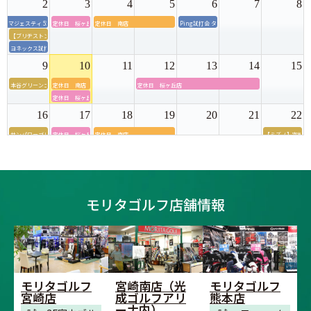
2
3
4
5
6
7
8
マジェスティ 55周年モデル店内試打会＆グリップ交換会
定休日 桜ヶ丘店
定休日 南店
Ping試打会 タイセイゴルフセンター
【ブリヂストン】宮崎店内試打会
ヨネックス試打会 タイセイゴルフセンター
9
10
11
12
13
14
15
本谷グリーンゴルフ・モリタゴルフ試打会＆アパレル販売会
定休日 南店
定休日 桜ヶ丘店
定休日 桜ヶ丘店
16
17
18
19
20
21
22
サンパワーゴルフ・モリタゴルフ試打会
定休日 桜ヶ丘店
定休日 南店
【ミズノ】宮崎店
ブリヂストン試打
23
24
25
26
27
28
29
ブリヂストン店内試打会 モリタゴルフ熊本店
定休日 桜ヶ丘店
終日休業 宮崎店
【ダンロップ】宮
ダンロップ試打会 桜ヶ丘ゴルフセンター
モリタゴルフ店舗情報
30
31
1
2
3
4
5
【ダンロップ】宮崎店内フィッティング試打会
定休日 桜ヶ丘店
モリタゴルフ
宮崎南店（光
モリタゴルフ
宮崎店
成ゴルフアリ
熊本店
ーナ内）