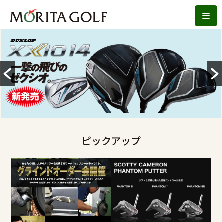
コ
ン
テ
ン
ツ
へ
ス
キ
ッ
ピックアップ
プ