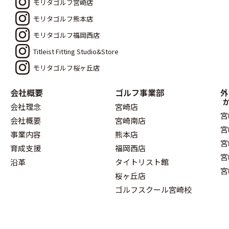
モリタゴルフ宮崎店
モリタゴルフ熊本店
モリタゴルフ福岡西店
Titleist Fitting Studio&Store
モリタゴルフ桜ヶ丘店
会社概要
ゴルフ事業部
外
会社理念
宮崎店
宮
会社概要
宮崎南店
宮
事業内容
熊本店
宮
育成支援
福岡西店
宮
沿革
タイトリスト館
宮
桜ヶ丘店
ゴルフスクール宮崎校