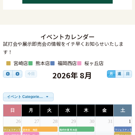
イベントカレンダー
試打会や展示即売会の情報をイチ早くお知らせいたしま
す！
宮崎店
熊本店
福岡西店
桜ヶ丘店
2026年 8月
今日
月
週
日
イベント Categories一覧
日
月
火
水
木
金
土
26
27
28
29
30
31
1
マジェスティ 55周年モデル店内試打会＆グリップ交換会
定休日 南店
臨時休業 熊本店
マジェスティ 5