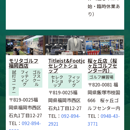
始・臨時休業あ
り）
モリタゴルフ
Titleist&Footjoy
桜ヶ丘店（桜
福岡西店
セレクトショ
ヶ丘ゴルフセ
ップ
ンター内）
試
フィ
ゴル
打
ッテ
フス
セレク
フィッ
ゴルフ練習場
コ
ィン
クー
トショ
ティン
〒820-0081 福
ー
グ
ル
ップ
グ
ナ
〒819-0025福
岡県飯塚市枝国
ー
〒819-0025福
岡県福岡市西区
666 桜ヶ丘ゴ
岡県福岡市西区
石丸1丁目12-27
ルフセンター内
石丸1丁目12-27
TEL：
092-894-
TEL：
0948-43-
TEL：
092-894-
2921
3771