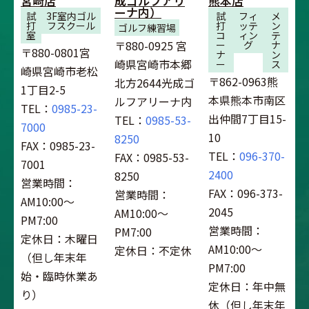
宮崎店
成ゴルフアリ
熊本店
ーナ内）
試
3F室内ゴル
試
フィ
メ
打
フスクール
打
ッテ
ン
ゴルフ練習場
室
コ
ィン
テ
〒880-0925 宮
ー
グ
ナ
〒880-0801宮
ナ
ン
崎県宮崎市本郷
ー
ス
崎県宮崎市老松
〒862-0963熊
北方2644光成ゴ
1丁目2-5
本県熊本市南区
ルフアリーナ内
TEL：
0985-23-
出仲間7丁目15-
TEL：
0985-53-
7000
10
8250
FAX：0985-23-
TEL：
096-370-
FAX：0985-53-
7001
2400
8250
営業時間：
FAX：096-373-
営業時間：
AM10:00～
2045
AM10:00～
PM7:00
営業時間：
PM7:00
定休日：木曜日
AM10:00～
定休日：不定休
（但し年末年
PM7:00
始・臨時休業あ
定休日：年中無
り）
休（但し年末年