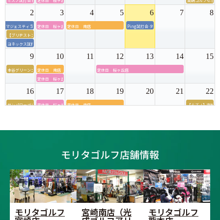
ミズノ試打会 桜ヶ丘ゴルフセンター
定休日 桜ヶ丘店
高鍋ゴルフセポー
2
3
4
5
6
7
8
マジェスティ 55周年モデル店内試打会＆グリップ交換会
定休日 桜ヶ丘店
定休日 南店
Ping試打会 タイセイゴルフセンター
【ブリヂストン】宮崎店内試打会
ヨネックス試打会 タイセイゴルフセンター
9
10
11
12
13
14
15
本谷グリーンゴルフ・モリタゴルフ試打会＆アパレル販売会
定休日 南店
定休日 桜ヶ丘店
定休日 桜ヶ丘店
16
17
18
19
20
21
22
サンパワーゴルフ・モリタゴルフ試打会
定休日 桜ヶ丘店
定休日 南店
【ミズノ】宮崎店
ブリヂストン試打
23
24
25
26
27
28
29
ブリヂストン店内試打会 モリタゴルフ熊本店
定休日 桜ヶ丘店
終日休業 宮崎店
【ダンロップ】宮
ダンロップ試打会 桜ヶ丘ゴルフセンター
モリタゴルフ店舗情報
30
31
1
2
3
4
5
【ダンロップ】宮崎店内フィッティング試打会
定休日 桜ヶ丘店
モリタゴルフ
宮崎南店（光
モリタゴルフ