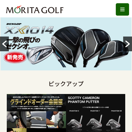
コ
ン
テ
ン
ツ
へ
ス
キ
ッ
ピックアップ
プ