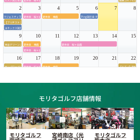
ミズノ試打会 桜ヶ丘ゴルフセンター
定休日 桜ヶ丘店
高鍋ゴルフセポー
2
3
4
5
6
7
8
マジェスティ 55周年モデル店内試打会＆グリップ交換会
定休日 桜ヶ丘店
定休日 南店
Ping試打会 タイセイゴルフセンター
【ブリヂストン】宮崎店内試打会
ヨネックス試打会 タイセイゴルフセンター
9
10
11
12
13
14
15
本谷グリーンゴルフ・モリタゴルフ試打会＆アパレル販売会
定休日 南店
定休日 桜ヶ丘店
定休日 桜ヶ丘店
16
17
18
19
20
21
22
サンパワーゴルフ・モリタゴルフ試打会
定休日 桜ヶ丘店
定休日 南店
【ミズノ】宮崎店
ブリヂストン試打
23
24
25
26
27
28
29
ブリヂストン店内試打会 モリタゴルフ熊本店
定休日 桜ヶ丘店
終日休業 宮崎店
【ダンロップ】宮
ダンロップ試打会 桜ヶ丘ゴルフセンター
モリタゴルフ店舗情報
30
31
1
2
3
4
5
【ダンロップ】宮崎店内フィッティング試打会
定休日 桜ヶ丘店
モリタゴルフ
宮崎南店（光
モリタゴルフ