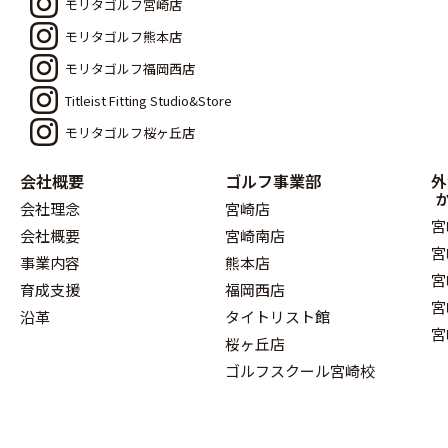
モリタゴルフ宮崎店
モリタゴルフ熊本店
モリタゴルフ福岡西店
Titleist Fitting Studio&Store
モリタゴルフ桜ヶ丘店
会社概要
ゴルフ事業部
外
会社理念
宮崎店
宮
会社概要
宮崎南店
宮
事業内容
熊本店
宮
育成支援
福岡西店
宮
沿革
タイトリスト館
宮
桜ヶ丘店
ゴルフスクール宮崎校