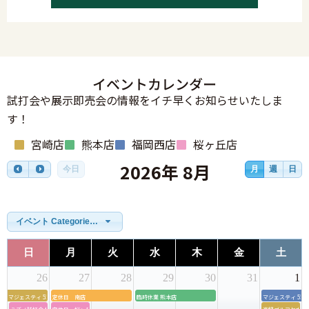
イベントカレンダー
試打会や展示即売会の情報をイチ早くお知らせいたしま
す！
宮崎店
熊本店
福岡西店
桜ヶ丘店
2026年 8月
今日
月
週
日
イベント Categories一覧
日
月
火
水
木
金
土
26
27
28
29
30
31
1
マジェスティ 55周年モデル店内試打会＆グリップ交換会
定休日 南店
臨時休業 熊本店
マジェスティ 5