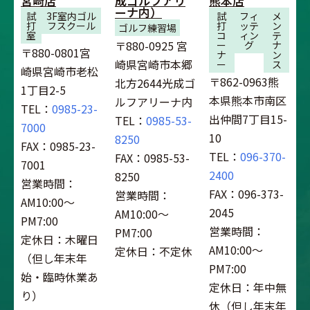
宮崎店
成ゴルフアリ
熊本店
ーナ内）
試
3F室内ゴル
試
フィ
メ
打
フスクール
打
ッテ
ン
ゴルフ練習場
室
コ
ィン
テ
〒880-0925 宮
ー
グ
ナ
〒880-0801宮
ナ
ン
崎県宮崎市本郷
ー
ス
崎県宮崎市老松
〒862-0963熊
北方2644光成ゴ
1丁目2-5
本県熊本市南区
ルフアリーナ内
TEL：
0985-23-
出仲間7丁目15-
TEL：
0985-53-
7000
10
8250
FAX：0985-23-
TEL：
096-370-
FAX：0985-53-
7001
2400
8250
営業時間：
FAX：096-373-
営業時間：
AM10:00～
2045
AM10:00～
PM7:00
営業時間：
PM7:00
定休日：木曜日
AM10:00～
定休日：不定休
（但し年末年
PM7:00
始・臨時休業あ
定休日：年中無
り）
休（但し年末年