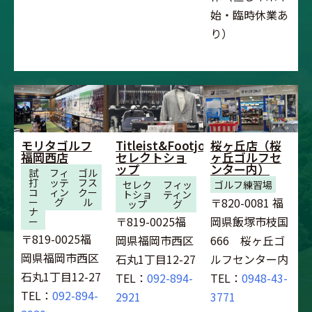
始・臨時休業あ
り）
モリタゴルフ
Titleist&Footjoy
桜ヶ丘店（桜
福岡西店
セレクトショ
ヶ丘ゴルフセ
ップ
ンター内）
試
フィ
ゴル
打
ッテ
フス
セレク
フィッ
ゴルフ練習場
コ
ィン
クー
トショ
ティン
〒820-0081 福
ー
グ
ル
ップ
グ
ナ
〒819-0025福
岡県飯塚市枝国
ー
〒819-0025福
岡県福岡市西区
666 桜ヶ丘ゴ
岡県福岡市西区
石丸1丁目12-27
ルフセンター内
石丸1丁目12-27
TEL：
092-894-
TEL：
0948-43-
TEL：
092-894-
2921
3771