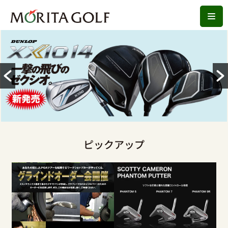
コ
ン
テ
ン
ツ
へ
ス
キ
ッ
ピックアップ
プ