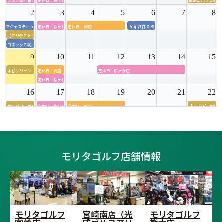
ミズノ試打会 桜ヶ丘ゴルフセンター
定休日 桜ヶ丘店
高鍋ゴルフセポー
2
3
4
5
6
7
8
マジェスティ 55周年モデル店内試打会＆グリップ交換会
定休日 桜ヶ丘店
定休日 南店
Ping試打会 タイセイゴルフセンター
【ブリヂストン】宮崎店内試打会
ヨネックス試打会 タイセイゴルフセンター
9
10
11
12
13
14
15
本谷グリーンゴルフ・モリタゴルフ試打会＆アパレル販売会
定休日 南店
定休日 桜ヶ丘店
定休日 桜ヶ丘店
16
17
18
19
20
21
22
サンパワーゴルフ・モリタゴルフ試打会
定休日 桜ヶ丘店
定休日 南店
【ミズノ】宮崎店
ブリヂストン試打
23
24
25
26
27
28
29
ブリヂストン店内試打会 モリタゴルフ熊本店
定休日 桜ヶ丘店
終日休業 宮崎店
【ダンロップ】宮
ダンロップ試打会 桜ヶ丘ゴルフセンター
モリタゴルフ店舗情報
30
31
1
2
3
4
5
【ダンロップ】宮崎店内フィッティング試打会
定休日 桜ヶ丘店
モリタゴルフ
宮崎南店（光
モリタゴルフ