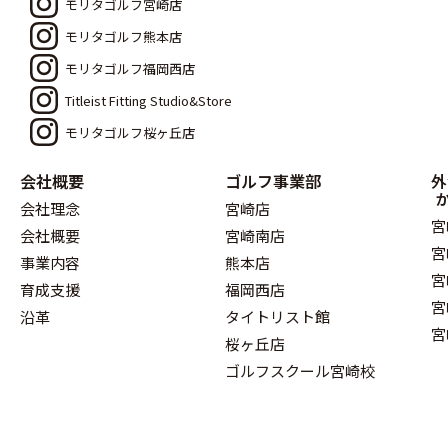
モリタゴルフ宮崎店
モリタゴルフ熊本店
モリタゴルフ福岡西店
Titleist Fitting Studio&Store
モリタゴルフ桜ヶ丘店
会社概要
ゴルフ事業部
外
会社理念
宮崎店
宮
会社概要
宮崎南店
宮
事業内容
熊本店
宮
育成支援
福岡西店
宮
沿革
タイトリスト館
宮
桜ヶ丘店
ゴルフスクール宮崎校