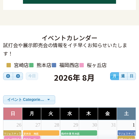
イベントカレンダー
試打会や展示即売会の情報をイチ早くお知らせいたしま
す！
宮崎店
熊本店
福岡西店
桜ヶ丘店
2026年 8月
今日
月
週
日
イベント Categories一覧
日
月
火
水
木
金
土
26
27
28
29
30
31
1
マジェスティ 55周年モデル店内試打会＆グリップ交換会
定休日 南店
臨時休業 熊本店
マジェスティ 5