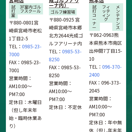
宮崎店
成ゴルフアリ
熊本店
ーナ内）
試
3F室内ゴル
試
フィ
メ
打
フスクール
打
ッテ
ン
ゴルフ練習場
室
コ
ィン
テ
〒880-0925 宮
ー
グ
ナ
〒880-0801宮
ナ
ン
崎県宮崎市本郷
ー
ス
崎県宮崎市老松
〒862-0963熊
北方2644光成ゴ
1丁目2-5
本県熊本市南区
ルフアリーナ内
TEL：
0985-23-
出仲間7丁目15-
TEL：
0985-53-
7000
10
8250
FAX：0985-23-
TEL：
096-370-
FAX：0985-53-
7001
2400
8250
営業時間：
FAX：096-373-
営業時間：
AM10:00～
2045
AM10:00～
PM7:00
営業時間：
PM7:00
定休日：木曜日
AM10:00～
定休日：不定休
（但し年末年
PM7:00
始・臨時休業あ
定休日：年中無
り）
休（但し年末年