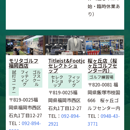
始・臨時休業あ
り）
モリタゴルフ
Titleist&Footjoy
桜ヶ丘店（桜
福岡西店
セレクトショ
ヶ丘ゴルフセ
ップ
ンター内）
試
フィ
ゴル
打
ッテ
フス
セレク
フィッ
ゴルフ練習場
コ
ィン
クー
トショ
ティン
〒820-0081 福
ー
グ
ル
ップ
グ
ナ
〒819-0025福
岡県飯塚市枝国
ー
〒819-0025福
岡県福岡市西区
666 桜ヶ丘ゴ
岡県福岡市西区
石丸1丁目12-27
ルフセンター内
石丸1丁目12-27
TEL：
092-894-
TEL：
0948-43-
TEL：
092-894-
2921
3771