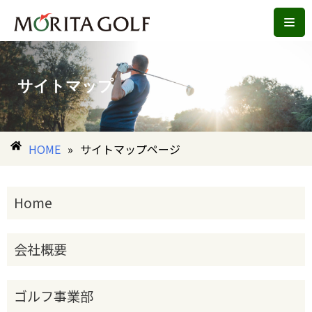
コ
ン
テ
サイトマップ
ン
ツ
へ
HOME
»
サイトマップページ
ス
キ
ッ
Home
プ
会社概要
ゴルフ事業部