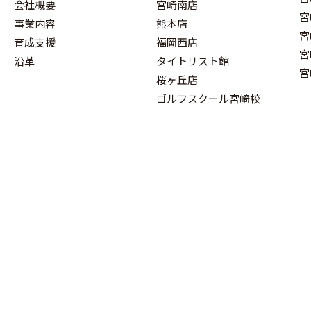
会社概要
宮崎南店
宮
事業内容
熊本店
宮
育成支援
福岡西店
宮
沿革
タイトリスト館
宮
桜ヶ丘店
ゴルフスクール宮崎校