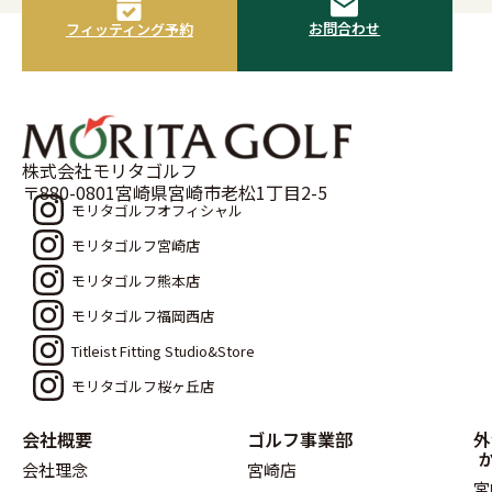
お問合わせ
フィッティング予約
株式会社モリタゴルフ
〒880-0801宮崎県宮崎市老松1丁目2-5
モリタゴルフオフィシャル
モリタゴルフ宮崎店
モリタゴルフ熊本店
モリタゴルフ福岡西店
Titleist Fitting Studio&Store
モリタゴルフ桜ヶ丘店
会社概要
ゴルフ事業部
外
会社理念
宮崎店
宮