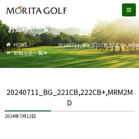
コ
ン
お知らせ一覧
テ
ン
HOME
20240711_BG_221CB,222CB+,MR
ツ
お知らせ一覧
へ
ス
キ
ッ
20240711_BG_221CB,222CB+,MRM2M
プ
D
2024年7月12日