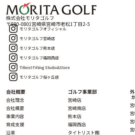
株式会社モリタゴルフ
〒880-0801宮崎県宮崎市老松1丁目2-5
モリタゴルフオフィシャル
モリタゴルフ宮崎店
モリタゴルフ熊本店
モリタゴルフ福岡西店
Titleist Fitting Studio&Store
モリタゴルフ桜ヶ丘店
会社概要
ゴルフ事業部
外
会社理念
宮崎店
宮
会社概要
宮崎南店
宮
事業内容
熊本店
宮
育成支援
福岡西店
宮
沿革
タイトリスト館