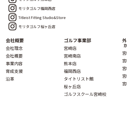
モリタゴルフ福岡西店
Titleist Fitting Studio&Store
モリタゴルフ桜ヶ丘店
会社概要
ゴルフ事業部
外
会社理念
宮崎店
宮
会社概要
宮崎南店
宮
事業内容
熊本店
宮
育成支援
福岡西店
宮
沿革
タイトリスト館
宮
桜ヶ丘店
ゴルフスクール宮崎校