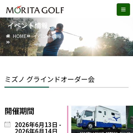
コ
ン
イベント情報
テ
HOME
イベント情報
ミズノ グラインドオーダー
ン
会
ツ
へ
ス
キ
ミズノ グラインドオーダー会
ッ
プ
開催期間
2026年6月13日 -
2026年6月14日