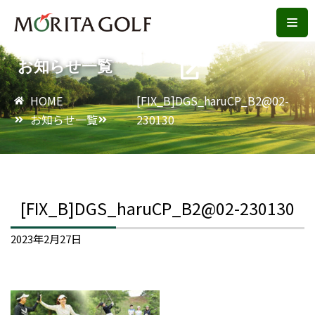
コ
ン
お知らせ一覧
テ
ン
HOME
[FIX_B]DGS_haruCP_B2@02-
ツ
お知らせ一覧
230130
へ
ス
キ
ッ
[FIX_B]DGS_haruCP_B2@02-230130
プ
2023年2月27日