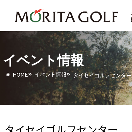
コ
ン
テ
ン
ツ
イベント情報
へ
ス
HOME
イベント情報
タイセイゴルフセンター
キ
ッ
プ
タイセイゴルフセンター