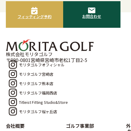
お問合わせ
フィッティング予約
株式会社モリタゴルフ
〒880-0801宮崎県宮崎市老松1丁目2-5
モリタゴルフオフィシャル
モリタゴルフ宮崎店
モリタゴルフ熊本店
モリタゴルフ福岡西店
Titleist Fitting Studio&Store
モリタゴルフ桜ヶ丘店
会社概要
ゴルフ事業部
外