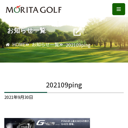
コ
ン
お知らせ一覧
テ
ン
HOME
お知らせ一覧
202109ping
ツ
へ
ス
キ
ッ
202109ping
プ
2021年9月30日