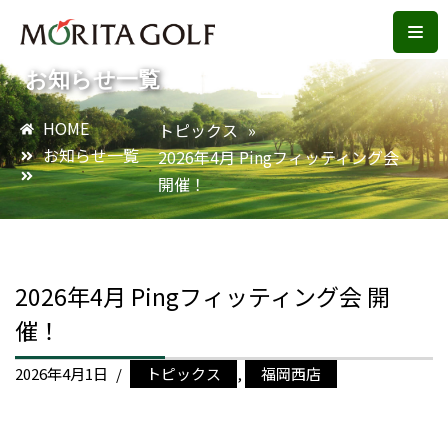
コ
お知らせ一覧
ン
テ
HOME
トピックス
»
ン
お知らせ一覧
2026年4月 Pingフィッティング会
ツ
開催！
へ
ス
キ
ッ
2026年4月 Pingフィッティング会 開
プ
催！
2026年4月1日
トピックス
,
福岡西店