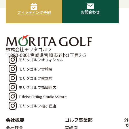
お問合わせ
フィッティング予約
株式会社モリタゴルフ
〒880-0801宮崎県宮崎市老松1丁目2-5
モリタゴルフオフィシャル
モリタゴルフ宮崎店
モリタゴルフ熊本店
モリタゴルフ福岡西店
Titleist Fitting Studio&Store
モリタゴルフ桜ヶ丘店
会社概要
ゴルフ事業部
外
会社理念
宮崎店