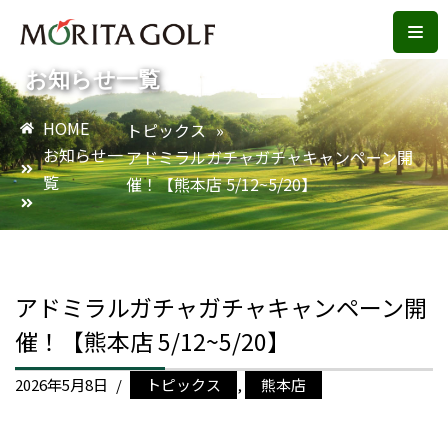
コ
お知らせ一覧
ン
テ
HOME
トピックス
»
ン
お知らせ一
アドミラルガチャガチャキャンペーン開
ツ
覧
催！【熊本店 5/12~5/20】
へ
ス
キ
ッ
プ
アドミラルガチャガチャキャンペーン開
催！【熊本店 5/12~5/20】
2026年5月8日
トピックス
,
熊本店