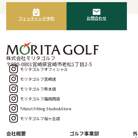
お問合わせ
フィッティング予約
株式会社モリタゴルフ
〒880-0801宮崎県宮崎市老松1丁目2-5
モリタゴルフオフィシャル
モリタゴルフ宮崎店
モリタゴルフ熊本店
モリタゴルフ福岡西店
Titleist Fitting Studio&Store
モリタゴルフ桜ヶ丘店
会社概要
ゴルフ事業部
外