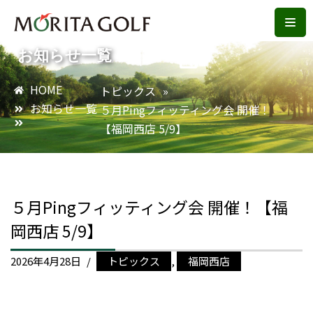
コ
お知らせ一覧
ン
テ
HOME
トピックス
»
ン
お知らせ一覧
５月Pingフィッティング会 開催！
ツ
【福岡西店 5/9】
へ
ス
キ
ッ
５月Pingフィッティング会 開催！【福
プ
岡西店 5/9】
2026年4月28日
トピックス
,
福岡西店