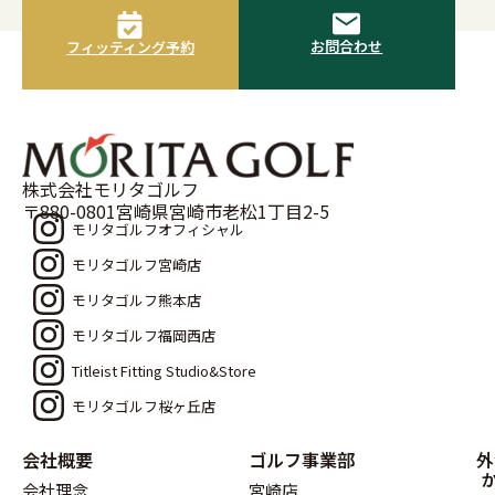
お問合わせ
フィッティング予約
株式会社モリタゴルフ
〒880-0801宮崎県宮崎市老松1丁目2-5
モリタゴルフオフィシャル
モリタゴルフ宮崎店
モリタゴルフ熊本店
モリタゴルフ福岡西店
Titleist Fitting Studio&Store
モリタゴルフ桜ヶ丘店
会社概要
ゴルフ事業部
外
会社理念
宮崎店