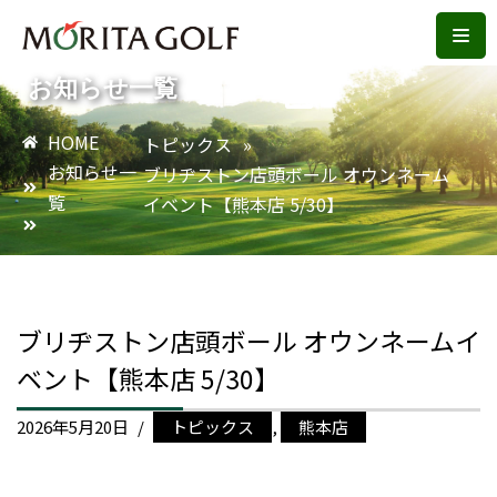
コ
お知らせ一覧
ン
テ
HOME
トピックス
»
ン
お知らせ一
ブリヂストン店頭ボール オウンネーム
ツ
覧
イベント【熊本店 5/30】
へ
ス
キ
ッ
プ
ブリヂストン店頭ボール オウンネームイ
ベント【熊本店 5/30】
2026年5月20日
トピックス
,
熊本店