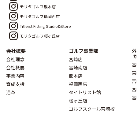
モリタゴルフ熊本店
モリタゴルフ福岡西店
Titleist Fitting Studio&Store
モリタゴルフ桜ヶ丘店
会社概要
ゴルフ事業部
外
会社理念
宮崎店
宮
会社概要
宮崎南店
宮
事業内容
熊本店
宮
育成支援
福岡西店
宮
沿革
タイトリスト館
宮
桜ヶ丘店
ゴルフスクール宮崎校